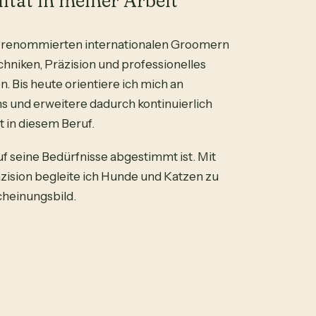
tät in meiner Arbeit
ei renommierten internationalen Groomern
niken, Präzision und professionelles
 Bis heute orientiere ich mich an
 und erweitere dadurch kontinuierlich
t in diesem Beruf.
auf seine Bedürfnisse abgestimmt ist. Mit
zision begleite ich Hunde und Katzen zu
heinungsbild.