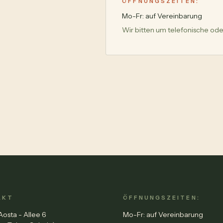
ÖFFNUNGSZEITEN:
Mo-Fr: auf Vereinbarung
Wir bitten um telefonische od
AKT
ÖFFNUNGSZEITEN:
Aosta - Allee 6
Mo-Fr: auf Vereinbarung